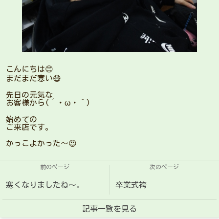
こんにちは😊
まだまだ寒い😷
先日の元気な
お客様から(´・ω・｀)
始めての
ご来店です。
かっこよかった〜😍
前のページ
次のページ
寒くなりましたね〜。
卒業式袴
記事一覧を見る